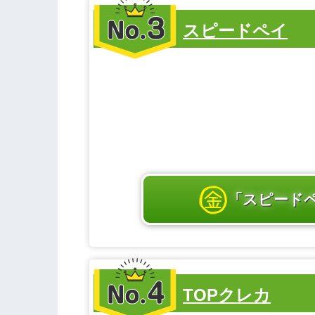
第3位
スピードペイ
「スピード
第4位
TOPクレカ