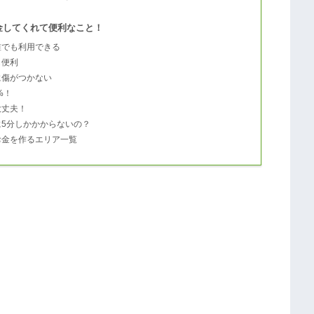
金してくれて便利なこと！
誰でも利用できる
も便利
に傷がつかない
%！
大丈夫！
に5分しかかからないの？
お金を作るエリア一覧