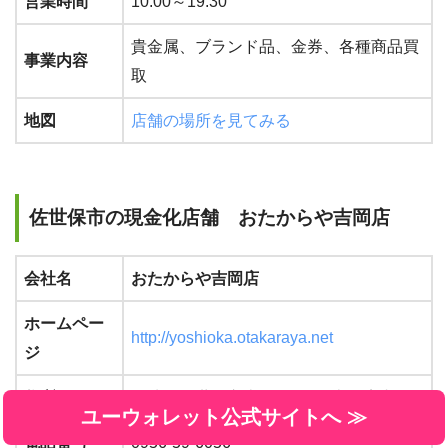
営業時間
10:00～19:30
貴金属、ブランド品、金券、各種商品買
事業内容
取
地図
店舗の場所を見てみる
佐世保市の現金化店舗 おたからや吉岡店
会社名
おたからや吉岡店
ホームペー
http://yoshioka.otakaraya.net
ジ
住所
長崎県佐世保市吉岡町1818 吉岡店内
ユーウォレット公式サイトへ ≫
電話番号
0956-59-6056